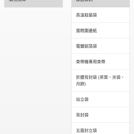
高溫殺菌袋
蛋糕圍邊紙
電鍍鋁箔袋
束帶機專用束帶
折腰背封袋 (茶葉、米袋、
月餅)
站立袋
背封袋
五面封立袋