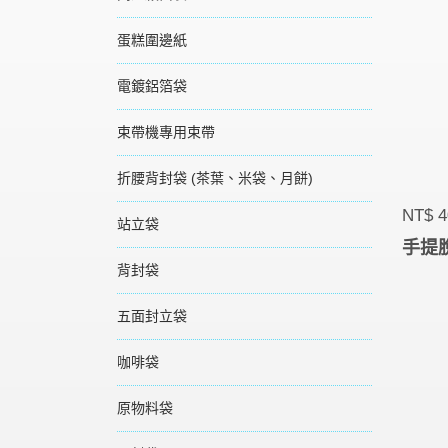
蛋糕圍邊紙
電鍍鋁箔袋
束帶機專用束帶
折腰背封袋 (茶葉、米袋、月餅)
NT$ 4
站立袋
手提脫
背封袋
五面封立袋
咖啡袋
原物料袋