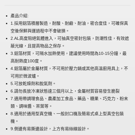
產品介紹:
1.採用鋁箔積層製造，耐酸、耐鹼、耐油，密合度佳，可確保真
空後保鮮與運過程中不會破損。
2.AL高度阻絕氣體進入，可抽真空密封包裝，防潮性佳，有效遮
蔽光線，且提高物品之保存。
3.鋁箔材質，可隔水加熱使用，建議使用時間為10-15分鐘，最
高耐熱度100度。
4.鋁箔屬於金屬材質，不可用於壓力鍋或其他高溫廚用具上，不
可用於微波爐。
5.可放乾燥劑和脫氣劑。
6.請勿長放冷凍狀態達三個月以上，金屬材質容易發生脆裂
7.適用帶調理食品、農產加工食品、藥品、糖果、巧克力、粉末
類、調味醬、茶葉等。
8.適用於通用型真空機、一般封口機及簡易式桌上型真空包裝
機。
9.側邊有易撕邊設計，上方有易絲線設計。