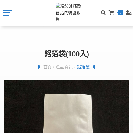
0
鋁箔袋(100入)
首頁
/
產品資訊
/
鋁箔袋