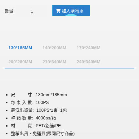
加入購物車
數量
130*185MM
140*200MM
170*240MM
200*280MM
210*340MM
240*340MM
尺 寸: 130mm*185mm
每 束 入 數: 100PS
最低出貨量: 100PS*1束=1包
整 箱 數 量: 4000ps/箱
材 質: PET/鋁箔/PE
整箱出貨，免運費(限同尺寸商品)