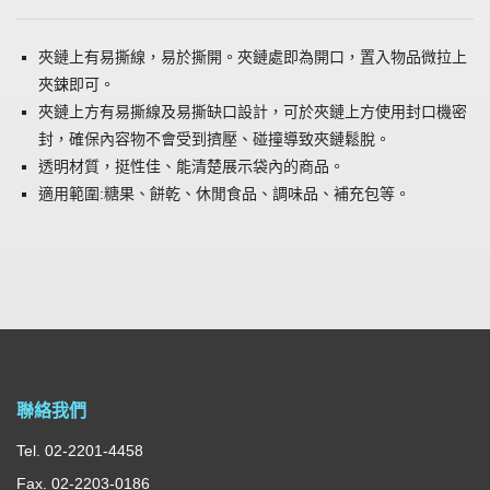
夾鏈上有易撕線，易於撕開。夾鏈處即為開口，置入物品微拉上
夾鋉即可。
夾鏈上方有易撕線及易撕缺口設計，可於夾鏈上方使用封口機密
封，確保內容物不會受到擠壓、碰撞導致夾鏈鬆脫。
透明材質，挺性佳、能清楚展示袋內的商品。
適用範圍:糖果、餅乾、休閒食品、調味品、補充包等。
聯絡我們
Tel. 02-2201-4458
Fax. 02-2203-0186