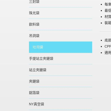
三封袋
每束
最低
珠光袋
材質
裝箱
飲料袋
吊洞袋
底
C
吐司袋
適
手提站立夾鏈袋
站立夾鏈袋
夾鏈袋
鋁箔袋
NY真空袋