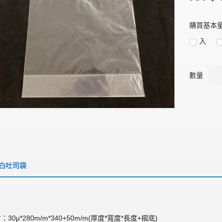
購買基本
入
數量
白吐司袋
：30μ*280m/m*340+50m/m(厚度*寬度*長度+褶底)