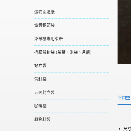
蛋糕圍邊紙
電鍍鋁箔袋
束帶機專用束帶
折腰背封袋 (茶葉、米袋、月餅)
站立袋
背封袋
五面封立袋
平口空
咖啡袋
原物料袋
尺寸