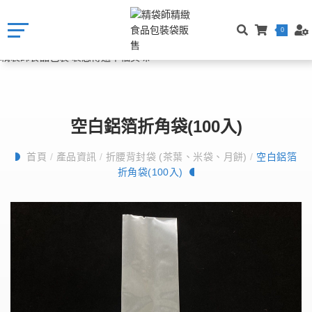
0
空白鋁箔折角袋(100入)
首頁
/
產品資訊
/
折腰背封袋 (茶葉、米袋、月餅)
/
空白鋁箔
折角袋(100入)