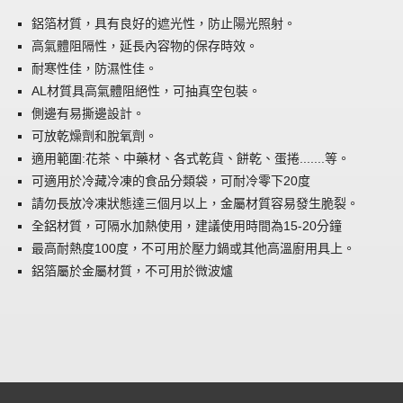
鋁箔材質，具有良好的遮光性，防止陽光照射。
高氣體阻隔性，延長內容物的保存時效。
耐寒性佳，防濕性佳。
AL材質具高氣體阻絕性，可抽真空包裝。
側邊有易撕邊設計。
可放乾燥劑和脫氧劑。
適用範圍:花茶、中藥材、各式乾貨、餅乾、蛋捲.......等。
可適用於冷藏冷凍的食品分類袋，可耐冷零下20度
請勿長放冷凍狀態達三個月以上，金屬材質容易發生脆裂。
全鋁材質，可隔水加熱使用，建議使用時間為15-20分鐘
最高耐熱度100度，不可用於壓力鍋或其他高溫廚用具上。
鋁箔屬於金屬材質，不可用於微波爐